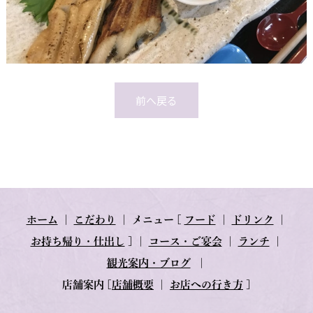
前へ戻る
ホーム
｜
こだわり
｜
メニュー
[
フード
｜
ドリンク
｜
お持ち帰り・仕出し
] ｜
コース・ご宴会
｜
ランチ
｜
観光案内・ブログ
｜
店舗案内
[
店舗概要
｜
お店への行き方
]