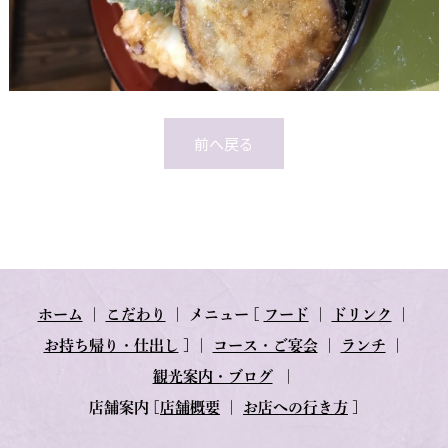
前へ戻る
ホーム
｜
こだわり
｜
メニュー
[
フード
｜
ドリンク
｜
お持ち帰り・仕出し
] ｜
コース・ご宴会
｜
ランチ
｜
観光案内・ブログ
｜
店舗案内
[
店舗概要
｜
お店への行き方
]