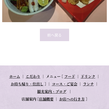
前へ戻る
ホーム
｜
こだわり
｜
メニュー
[
フード
｜
ドリンク
｜
お持ち帰り・仕出し
] ｜
コース・ご宴会
｜
ランチ
｜
観光案内・ブログ
｜
店舗案内
[
店舗概要
｜
お店への行き方
]