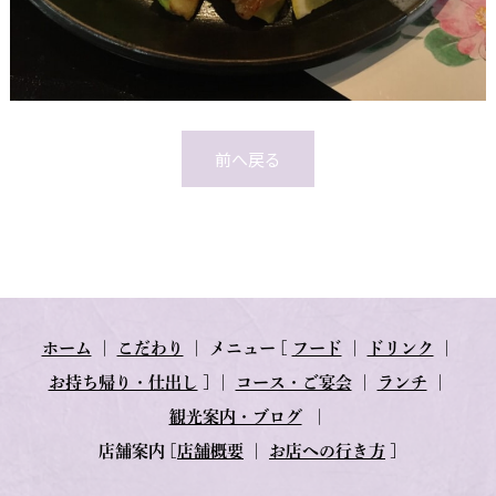
前へ戻る
ホーム
｜
こだわり
｜
メニュー
[
フード
｜
ドリンク
｜
お持ち帰り・仕出し
] ｜
コース・ご宴会
｜
ランチ
｜
観光案内・ブログ
｜
店舗案内
[
店舗概要
｜
お店への行き方
]