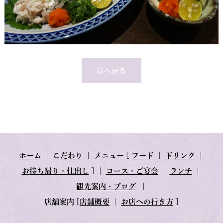
前へ戻る
ホーム
｜
こだわり
｜
メニュー
[
フード
｜
ドリンク
｜
お持ち帰り・仕出し
] ｜
コース・ご宴会
｜
ランチ
｜
観光案内・ブログ
｜
店舗案内
[
店舗概要
｜
お店への行き方
]