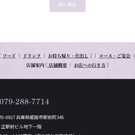
前へ戻る
[
フード
｜
ドリンク
｜
お持ち帰り・仕出し
] ｜
コース・ご宴会
店舗案内
[
店舗概要
｜
お店への行き方
]
079-288-7714
70-0927 兵庫県姫路市駅前町345
き正駅前ビル地下一階