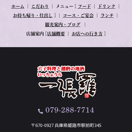
ホーム
｜
こだわり
｜
メニュー
[
フード
｜
ドリンク
｜
お持ち帰り・仕出し
] ｜
コース・ご宴会
｜
ランチ
｜
観光案内・ブログ
｜
店舗案内
[
店舗概要
｜
お店への行き方
]
079-288-7714
〒670-0927 兵庫県姫路市駅前町345