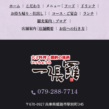
ホーム
｜
こだわり
｜
メニュー
[
フード
｜
ドリンク
｜
お持ち帰り・仕出し
] ｜
コース・ご宴会
｜
ランチ
｜
観光案内・ブログ
｜
店舗案内
[
店舗概要
｜
お店への行き方
]
079-288-7714
〒670-0927 兵庫県姫路市駅前町345