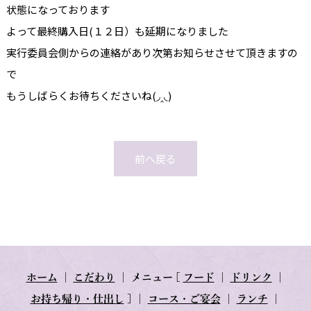
状態になっております
よって最終購入日(１２日）も延期になりました
実行委員会側からの連絡があり次第お知らせさせて頂きますの
で
もうしばらくお待ちくださいね(◞‸◟)
前へ戻る
ホーム
｜
こだわり
｜
メニュー
[
フード
｜
ドリンク
｜
お持ち帰り・仕出し
] ｜
コース・ご宴会
｜
ランチ
｜