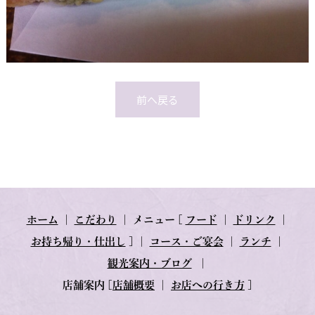
前へ戻る
ホーム
｜
こだわり
｜
メニュー
[
フード
｜
ドリンク
｜
お持ち帰り・仕出し
] ｜
コース・ご宴会
｜
ランチ
｜
観光案内・ブログ
｜
店舗案内
[
店舗概要
｜
お店への行き方
]